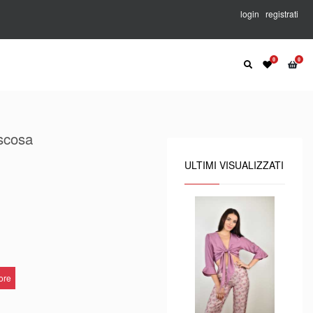
login
registrati
scosa
ULTIMI VISUALIZZATI
lore