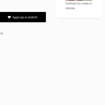
Camicia con nodo in
viscosa
Aggiungi ai preferiti
/4.