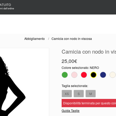
ATUITO
ni dall'ordine
Abbigliamento
Camicia con nodo in viscosa
Camicia con nodo in vi
25,00€
Colore selezionato:
NERO
Taglia selezionata:
XS
S
M
Disponibilità terminata per questo co
Guida Taglie