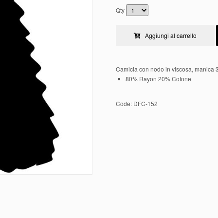
Qty
Aggiungi al carrello
Camicia con nodo in viscosa, manica 3
80% Rayon 20% Cotone
Code:
DFC-152