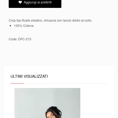
Aggiungi ai preferiti
Crop top filzato elastico, chiusura con laccio dietro al collo.
100% Cotone
Code:
DFC-215
ULTIMI VISUALIZZATI