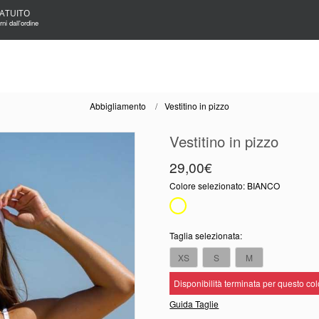
ATUITO
ni dall'ordine
Abbigliamento
Vestitino in pizzo
Vestitino in pizzo
29,00€
Colore selezionato:
BIANCO
Taglia selezionata:
XS
S
M
Disponibilità terminata per questo co
Guida Taglie