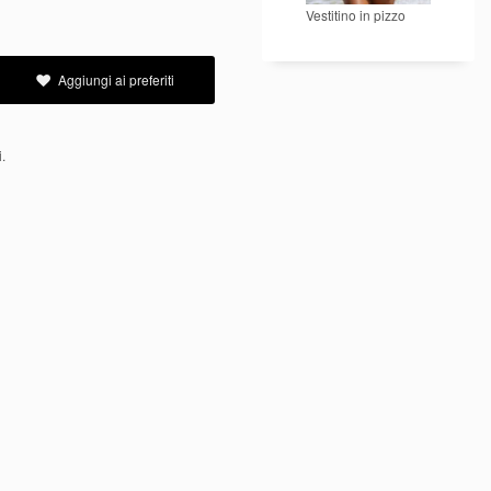
Vestitino in pizzo
Aggiungi ai preferiti
i.