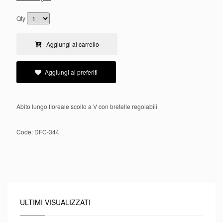
Qty
Aggiungi al carrello
Aggiungi ai preferiti
Abito lungo floreale scollo a V con bretelle regolabili
Code:
DFC-344
ULTIMI VISUALIZZATI