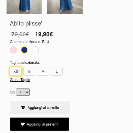
Abito plisse'
79,00€
19,90€
Colore selezionato:
BLU
Taglia selezionata:
XS
S
M
L
Guida Taglie
Qty
Aggiungi al carrello
Aggiungi ai preferiti