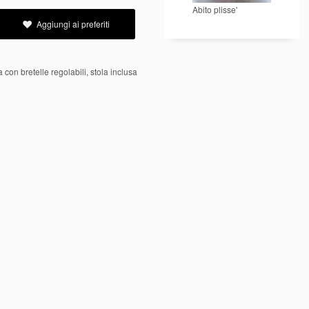
Abito plisse'
Aggiungi ai preferiti
a con bretelle regolabili, stola inclusa