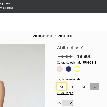
ATUITO
ni dall'ordine
Abbigliamento
Abito plisse'
Abito plisse'
79,00€
19,90€
Colore selezionato:
RUGGINE
Taglia selezionata:
XS
S
M
L
Guida Taglie
Qty