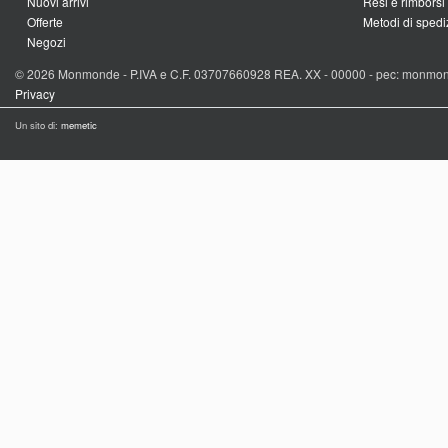
Nuovi arrivi
Resi e rimborsi
Offerte
Metodi di spedi
Negozi
© 2026 Monmonde - P.IVA e C.F. 03707660928 REA. XX - 00000 - pec: monmo
Privacy
Un sito di:
memetic