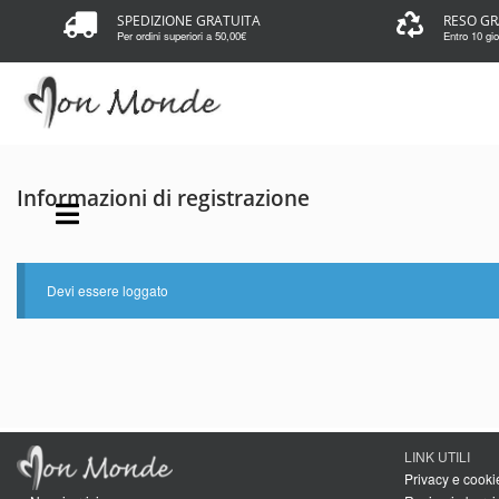
SPEDIZIONE GRATUITA
RESO GR
Per ordini superiori a 50,00€
Entro 10 gior
Informazioni di registrazione
Devi essere loggato
LINK UTILI
Privacy e cooki