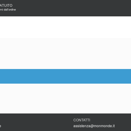
ATUITO
ni dall'ordine
CONTATTI
e
assistenza@monmonde.it