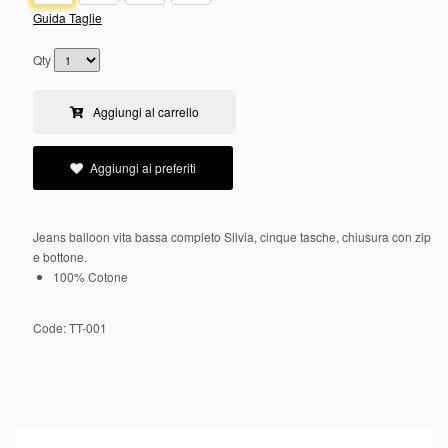
Guida Taglie
Qty
Aggiungi al carrello
Aggiungi ai preferiti
Jeans balloon vita bassa completo Silvia, cinque tasche, chiusura con zip
e bottone.
100% Cotone
Code:
TT-001