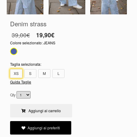
Denim strass
39,00€
19,90€
Colore selezionato:
JEANS
Taglia selezionata:
XS
S
M
L
Guida Taglie
Qty
Aggiungi al carrello
Aggiungi ai preferiti