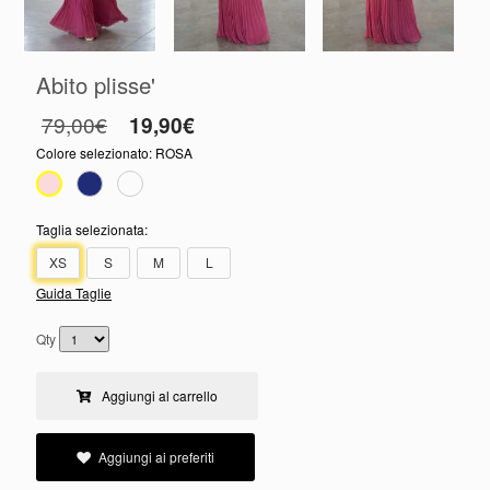
Abito plisse'
79,00€
19,90€
Colore selezionato:
ROSA
Taglia selezionata:
XS
S
M
L
Guida Taglie
Qty
Aggiungi al carrello
Aggiungi ai preferiti